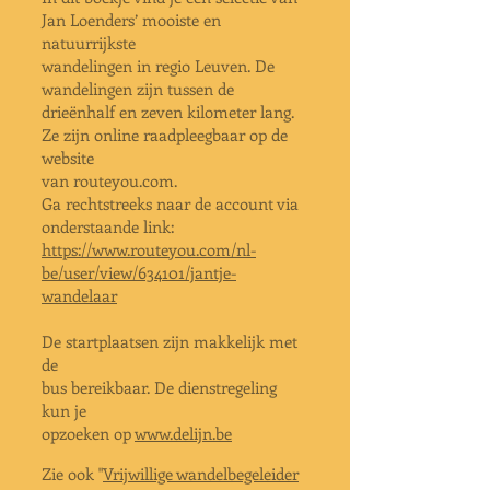
Jan Loenders’ mooiste en
natuurrijkste
wandelingen in regio Leuven. De
wandelingen
z
ijn tussen de
drieënhalf en zeven kilometer lang.
Ze zijn online
raadpleegbaar op de
website
van routeyou.com.
Ga rechtstreeks naar de
account via
onderstaande link:
https://www.routeyou.com/nl-
be/user/
view/634101/jantje-
wandelaar
De startplaatsen zijn makkelijk met
de
bus bereikbaar. De dienstregeling
kun je
opzoeken op
www.delijn.be
Zie ook "
Vrijwillige wandelbegeleider