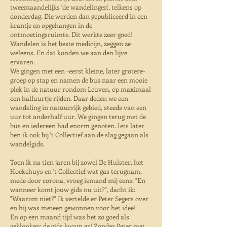
tweemaandelijks 'de wandelingen', telkens op
donderdag. Die werden dan gepubliceerd in een
krantje en opgehangen in de
ontmoetingsruimte. Dit werkte zeer goed!
Wandelen is het beste medicijn, zeggen ze
weleens. En dat konden we aan den lijve
ervaren.
We gingen met een -eerst kleine, later grotere-
groep op stap en namen de bus naar een mooie
plek in de natuur rondom Leuven, op maximaal
een halfuurtje rijden. Daar deden we een
wandeling in natuurrijk gebied, steeds van een
uur tot anderhalf uur. We gingen terug met de
bus en iedereen had enorm genoten. Iets later
ben ik ook bij 't Collectief aan de slag gegaan als
wandelgids.
Toen ik na tien jaren bij zowel De Hulster, het
Hoekchuys en 't Collectief wat gas terugnam,
mede door corona, vroeg iemand mij eens: "En
wanneer komt jouw gids nu uit?", dacht ik:
"Waarom niet?" Ik vertelde er Peter Segers over
en hij was meteen gewonnen voor het idee!
En op een maand tijd was het zo goed als
geklonken:
de gids kwam er!
Zonder Peter met