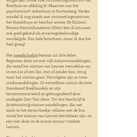
Roerhuis en afdeling St-Maarten van het
psychiatrisch ziekenhuis in Kortenberg. Verder
wandel ik nog steeds met ontmoetingscentrum
het Hoeckhuys en beschut wonen De Hulster.
Binnen HerstelAcademie Diletti ben ik intussen
ook goed gekend als ervaringsdeskundige
wandelgids. Een hele boterham, maar ik doe het
heel graag!
Het
tweede
boekje
bestaat uit drie delen.
Beginnen doen we met vijf stationswandelingen,
die vanaf het station van Leuven vertrekken en,
in een lus of een lijn, met of zonder bus, terug
naar het station gaan. Vervolgens zijn er twee
stadswandelingen. Ze vertrekken vanuit de twee
Standaard Boekhandels en zijn
becommentarieerd en gefotografeerd door
stadsgids Gert Van Aken.
Tot slot beschrijf ik
drieëntwintig nieuwe wandelingen, die, net
zoals in het eerste boekje, telkens met de bus
vanaf het station van Leuven bereikbaar zijn, en
een toer doen in de mooie natuur rondom
Leuven.