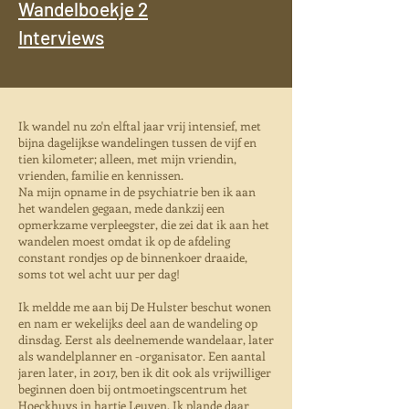
Wandelboekje 2
Interviews
I
k wandel nu zo'n elftal jaar vrij intensief, met
bijna dagelijkse wandelingen tussen de vijf en
tien kilometer; alleen, met mijn vriendin,
vrienden, familie en kennissen.
Na mijn opname in de psychiatrie ben ik aan
het wandelen gegaan, mede dankzij een
opmerkzame verpleegster, die zei dat ik aan het
wandelen moest omdat ik op de afdeling
constant rondjes op de binnenkoer draaide,
soms tot wel acht uur per dag!
Ik meldde me aan bij De Hulster beschut wonen
en nam er wekelijks deel aan de wandeling op
dinsdag. Eerst als deelnemende wandelaar, later
als wandelplanner en -organisator.
Een aantal
jaren later, in 2017, ben ik dit ook als vrijwilliger
beginnen doen bij ontmoetingscentrum het
Hoeckhuys in hartje Leuven. Ik plande daar