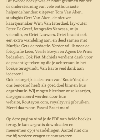
Dit tweede boekje was er nooit gekomen zonder
de ondersteuning van vele enthousiaste
helpende handen: uitgever Tom Van Aken,
stadsgids Gert Van Aken, de nieuwe
kaartjesmaker Wim Van Isterdael, lay-outer
Peter De Greef, fotografes Vanessa, mijn
vriendin, en Griet Lauwers. Griet bracht ook
een extra wandeling aan, en deed samen met
Marijke Gets de redactie. Verder wil ik voor de
fotografie Leen, Veerle Bovyn en Agnes De Prins
bedanken. Ook Piet Michiels verdient dank voor
de prachtige tekening die je achteraan in het
boekje terugvindt. Van harte veel dank aan
iedereen!
Ook belangrijk is de steun van ‘RouteYou’, die
ons benoemd heeft als goed doel binnen hun
organisatie. Wij mogen hierdoor onze kaartjes,
die gegenereerd werden door hun
website,
Routeyou.com
, royaltyvrij gebruiken.
Merci daarvoor, Pascal Brackman!
Op deze pagina vind je de PDF van beide boekjes
terug. Je kan ze gratis downloaden en
meenemen op je wandelingen. Aarzel niet om
me bij verdere vragen te contacteren.