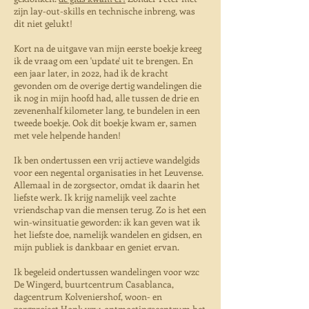
zijn lay-out-skills en technische inbreng, was
dit niet gelukt!
Kort na de uitgave van mijn eerste boekje kreeg
ik de vraag om een 'update' uit te brengen. En
een jaar later, in 2022, had ik de kracht
gevonden om de overige dertig wandelingen die
ik nog in mijn hoofd had, alle tussen de drie en
zevenenhalf kilometer lang, te bundelen in een
tweede boekje. Ook dit boekje kwam er, samen
met vele helpende handen!
Ik ben ondertussen een vrij actieve wandelgids
voor een negental organisaties in het Leuvense.
Allemaal in de zorgsector, omdat ik daarin het
liefste werk. Ik krijg namelijk veel zachte
vriendschap van die mensen terug. Zo is het een
win-winsituatie geworden: ik kan geven wat ik
het liefste doe, namelijk wandelen en gidsen, en
mijn publiek is dankbaar en geniet ervan.
Ik begeleid ondertussen wandelingen voor wzc
De Wingerd, buurtcentrum Casablanca,
dagcentrum Kolveniershof, woon- en
zorgproject Honk vzw, ontmoetingscentrum het